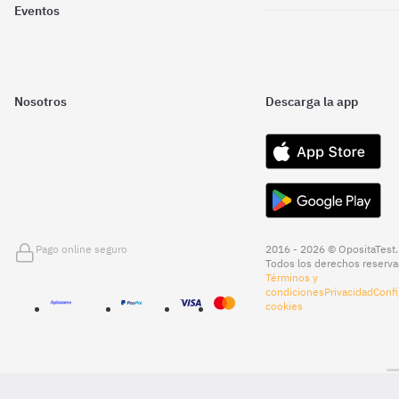
Eventos
Nosotros
Descarga la app
Pago online seguro
2016 - 2026 © OpositaTest.
Todos los derechos reserva
Términos y
condiciones
Privacidad
Confi
cookies