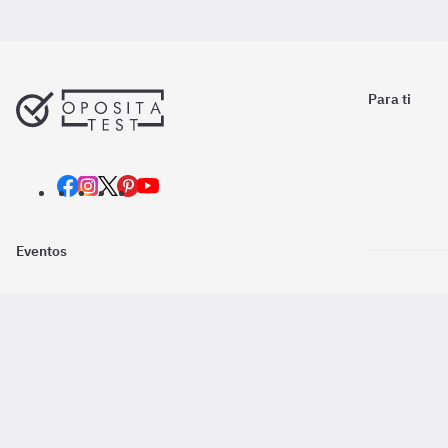
Para ti
Eventos
Nosotros
Descarga la