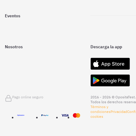
Eventos
Nosotros
Descarga la app
Pago online seguro
2016 - 2026 © OpositaTest.
Todos los derechos reserva
Términos y
condiciones
Privacidad
Confi
cookies