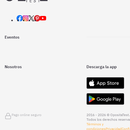
Eventos
Nosotros
Descarga la app
Pago online seguro
2016 - 2026 © OpositaTest.
Todos los derechos reserva
Términos y
condiciones
Privacidad
Confi