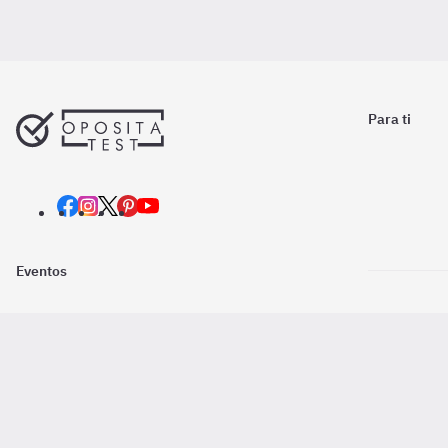
Para ti
Eventos
Nosotros
Descarga la