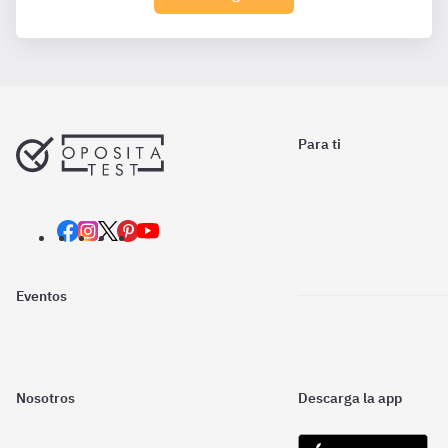
Para ti
Eventos
Nosotros
Descarga la app