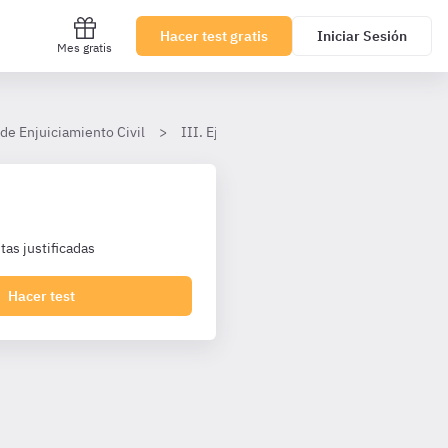
Hacer test gratis
Iniciar Sesión
Mes gratis
de Enjuiciamiento Civil
III. Ejecución dineraria
6. Subasta de
as justificadas
Hacer test