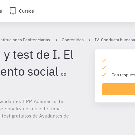
s
Cursos
stituciones Penitenciarias
Contenidos
IV. Conducta humana
y test de I. El
nto social
de
Con respuest
yudantes IIPP. Además, si te
personalizados de este tema.
s test gratuitos de Ayudantes de