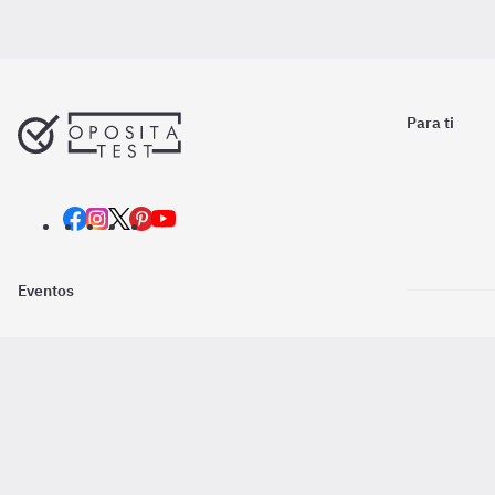
Para ti
Eventos
Nosotros
Descarga la