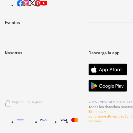
Eventos
Nosotros
Descarga la app
Pago online seguro
2016 - 2026 © OpositaTest.
Todos los derechos reserva
Términos y
condiciones
Privacidad
Confi
cookies