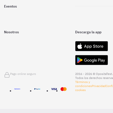
Eventos
Nosotros
Descarga la app
Pago online seguro
2016 - 2026 © OpositaTest.
Todos los derechos reserva
Términos y
condiciones
Privacidad
Confi
cookies