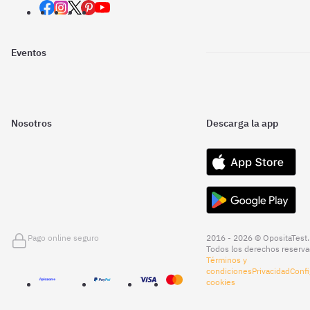
Eventos
Nosotros
Descarga la app
Pago online seguro
2016 - 2026 © OpositaTest.
Todos los derechos reserva
Términos y
condiciones
Privacidad
Confi
cookies