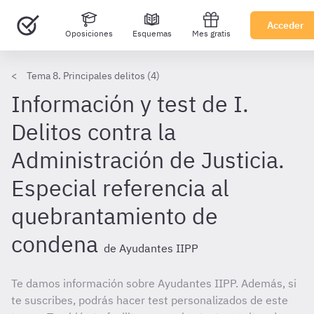
Acceder
Oposiciones
Esquemas
Mes gratis
Tema 8. Principales delitos (4)
Información y test de I.
Delitos contra la
Administración de Justicia.
Especial referencia al
quebrantamiento de
condena
de Ayudantes IIPP
Te damos información sobre Ayudantes IIPP. Además, si
te suscribes, podrás hacer test personalizados de este