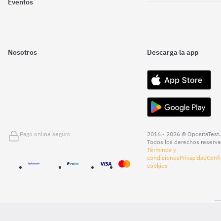
Eventos
Nosotros
Descarga la app
Pago online seguro
2016 - 2026 © OpositaTest.
Todos los derechos reserva
Términos y
condiciones
Privacidad
Confi
cookies