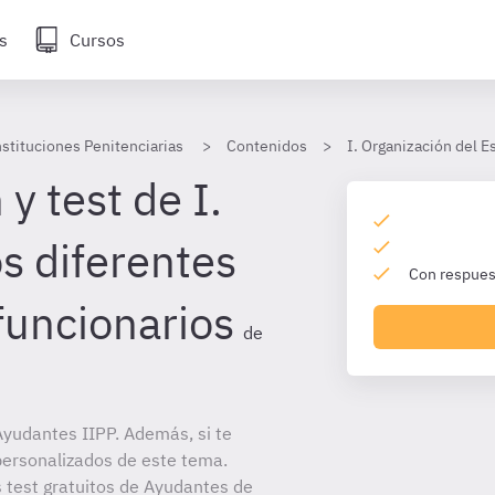
s
Cursos
stituciones Penitenciarias
Contenidos
I. Organización del 
y test de I.
s diferentes
Con respuest
funcionarios
de
yudantes IIPP. Además, si te
personalizados de este tema.
s test gratuitos de Ayudantes de