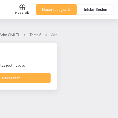
Hacer test gratis
Iniciar Sesión
Mes gratis
Adm Civil TL
Tema 6
Contrato de suministros
as justificadas
Hacer test