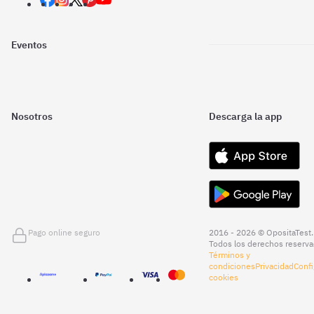
Eventos
Nosotros
Descarga la app
Pago online seguro
2016 - 2026 © OpositaTest.
Todos los derechos reserva
Términos y
condiciones
Privacidad
Confi
cookies