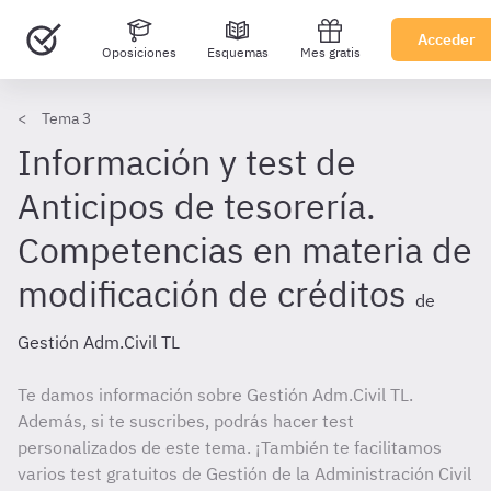
Acceder
Oposiciones
Esquemas
Mes gratis
Tema 3
Información y test de
Anticipos de tesorería.
Competencias en materia de
modificación de créditos
de
Gestión Adm.Civil TL
Te damos información sobre Gestión Adm.Civil TL.
Además, si te suscribes, podrás hacer test
personalizados de este tema. ¡También te facilitamos
varios test gratuitos de Gestión de la Administración Civil