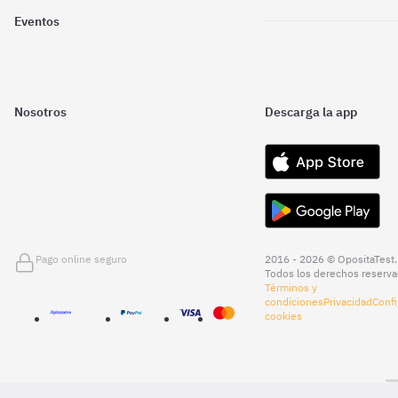
Eventos
Nosotros
Descarga la app
Pago online seguro
2016 - 2026 © OpositaTest.
Todos los derechos reserva
Términos y
condiciones
Privacidad
Confi
cookies