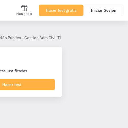
Hacer test gratis
Iniciar Sesión
Mes gratis
ción Pública - Gestion Adm Civil TL
Tema 9
El sector público 
as justificadas
Hacer test