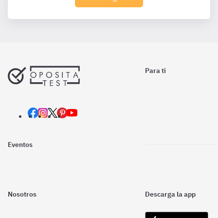
Para ti
Eventos
Nosotros
Descarga la app