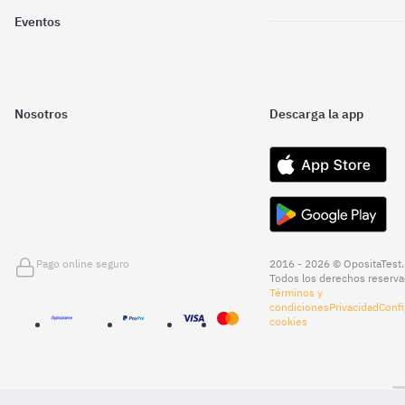
Eventos
Nosotros
Descarga la app
Pago online seguro
2016 - 2026 © OpositaTest.
Todos los derechos reserva
Términos y
condiciones
Privacidad
Confi
cookies