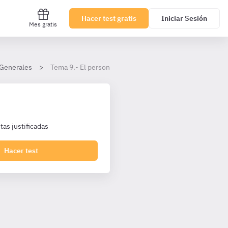
Hacer test gratis
Iniciar Sesión
Mes gratis
 Generales
Tema 9.- El personal de las Cortes Generales (I)
as justificadas
Hacer test