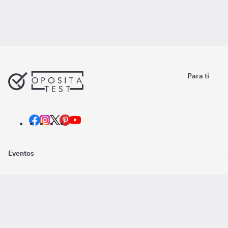
Para ti
Eventos
Nosotros
Descarga la