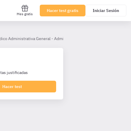
Hacer test gratis
Iniciar Sesión
Mes gratis
dico Administrativa General - Administrativos Junta Andalucía PI
I
as justificadas
Hacer test