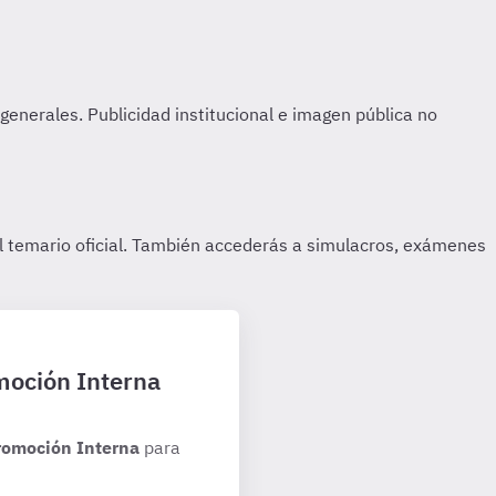
moción Interna
romoción Interna
para