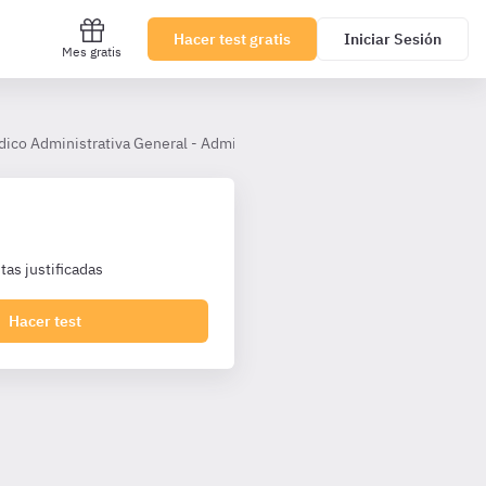
Hacer test gratis
Iniciar Sesión
Mes gratis
dico Administrativa General - Administrativos Junta Andalucía PI
L
as justificadas
Hacer test