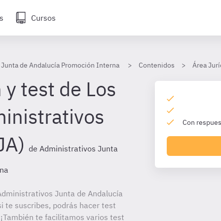
s
Cursos
 Junta de Andalucía Promoción Interna
Contenidos
Área Jurí
 y test de Los
inistrativos
Con respuest
JA)
de Administrativos Junta
rna
dministrativos Junta de Andalucía
 te suscribes, podrás hacer test
¡También te facilitamos varios test