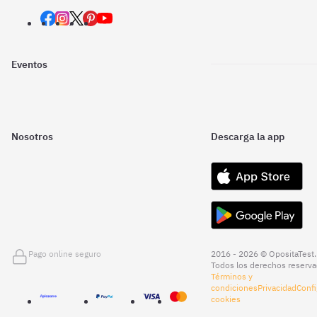
Eventos
Nosotros
Descarga la app
Pago online seguro
2016 - 2026 © OpositaTest.
Todos los derechos reserva
Términos y
condiciones
Privacidad
Confi
cookies