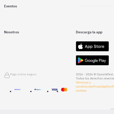
Eventos
Nosotros
Descarga la app
Pago online seguro
2016 - 2026 © OpositaTest.
Todos los derechos reserva
Términos y
condiciones
Privacidad
Confi
cookies