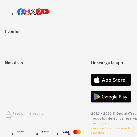
Eventos
Nosotros
Descarga la app
Pago online seguro
2016 - 2026 © OpositaTest.
Todos los derechos reserva
Términos y
condiciones
Privacidad
Confi
cookies