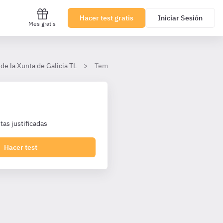
Hacer test gratis
Iniciar Sesión
Mes gratis
de la Xunta de Galicia TL
Tema 16. Ley 16/2010, Administración ge
as justificadas
Hacer test