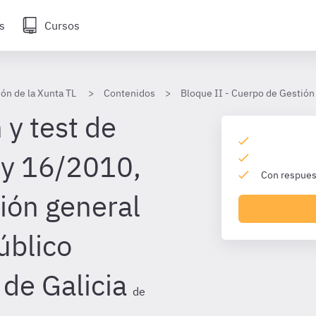
s
Cursos
ón de la Xunta TL
Contenidos
Bloque II - Cuerpo de Gestión 
 y test de
ey 16/2010,
Con respuest
ión general
úblico
de Galicia
de