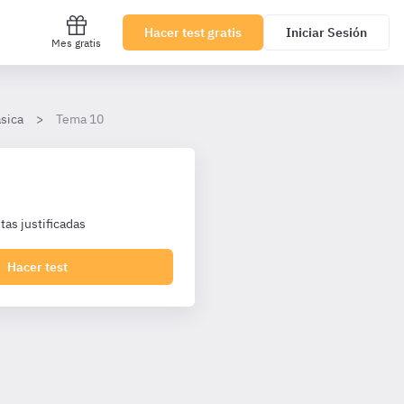
Hacer test gratis
Iniciar Sesión
Mes gratis
ásica
Tema 10
as justificadas
Hacer test