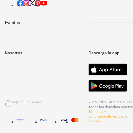
Eventos
Nosotros
Descarga la app
Pago online seguro
2016 - 2026 © OpositaTest.
Todos los derechos reserva
Términos y
condiciones
Privacidad
Confi
cookies