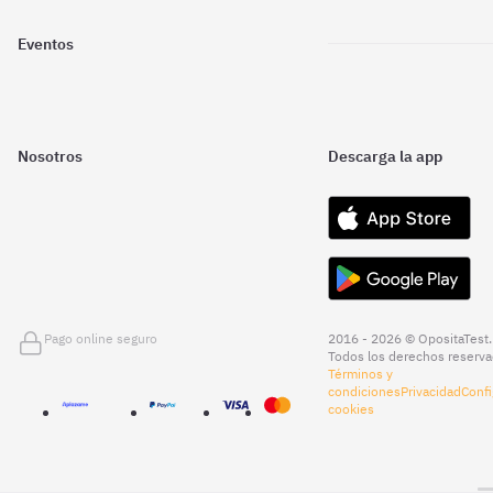
Eventos
Nosotros
Descarga la app
Pago online seguro
2016 - 2026 © OpositaTest.
Todos los derechos reserva
Términos y
condiciones
Privacidad
Confi
cookies