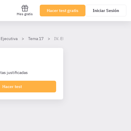
Hacer test gratis
Iniciar Sesión
Mes gratis
 Ejecutiva
Tema 17
IV. El estatuto de apátrida. Régimen de p
as justificadas
Hacer test