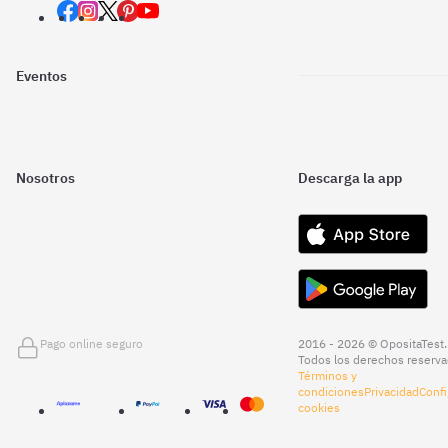
Eventos
Nosotros
Descarga la app
Pago online seguro
2016 - 2026 © OpositaTest.
Todos los derechos reserva
Términos y
condiciones
Privacidad
Confi
cookies