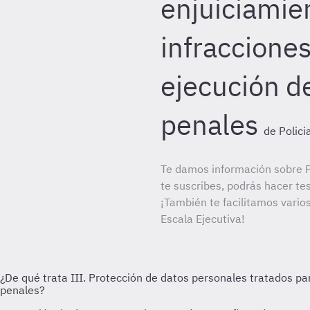
enjuiciamie
infraccione
ejecución d
penales
de Polici
Te damos información sobre Po
te suscribes, podrás hacer te
¡También te facilitamos varios
Escala Ejecutiva!