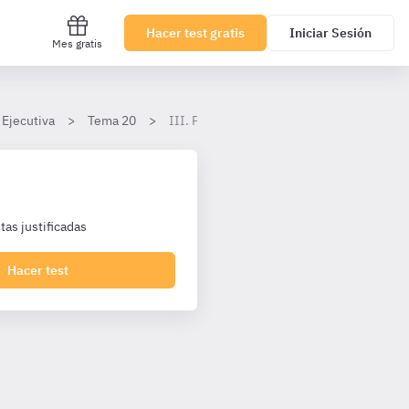
Hacer test gratis
Iniciar Sesión
Mes gratis
 Ejecutiva
Tema 20
III. Protección de datos personales trata
as justificadas
Hacer test