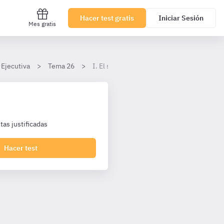
Hacer test gratis
Iniciar Sesión
Mes gratis
 Ejecutiva
Tema 26
I. El sujeto activo y pasivo del delito. Obje
as justificadas
Hacer test