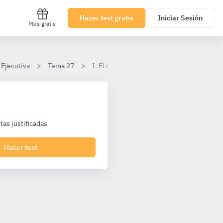
Hacer test gratis
Iniciar Sesión
Mes gratis
 Ejecutiva
Tema 27
I. El dolo
as justificadas
Hacer test