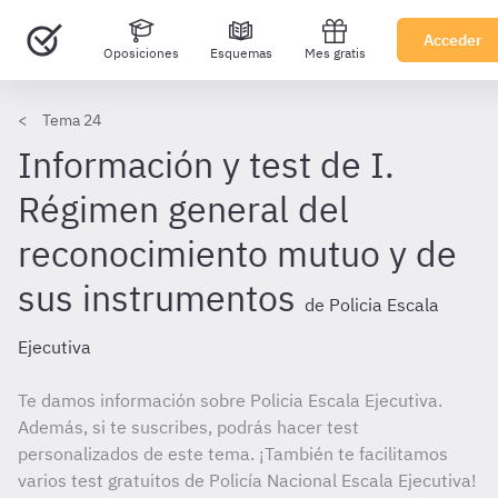
Acceder
Oposiciones
Esquemas
Mes gratis
Tema 24
Información y test de I.
Régimen general del
reconocimiento mutuo y de
sus instrumentos
de Policia Escala
Ejecutiva
Te damos información sobre Policia Escala Ejecutiva.
Además, si te suscribes, podrás hacer test
personalizados de este tema. ¡También te facilitamos
varios test gratuitos de Policía Nacional Escala Ejecutiva!