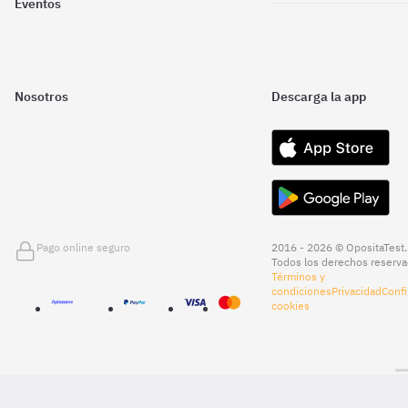
Eventos
Nosotros
Descarga la app
Pago online seguro
2016 - 2026 © OpositaTest.
Todos los derechos reserva
Términos y
condiciones
Privacidad
Confi
cookies