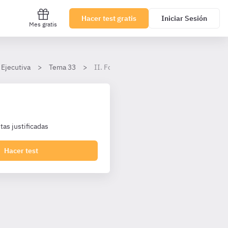
Hacer test gratis
Iniciar Sesión
Mes gratis
 Ejecutiva
Tema 33
II. Formas sustitutivas de la ejecución de 
as justificadas
Hacer test