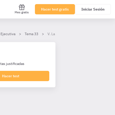
Hacer test gratis
Iniciar Sesión
Mes gratis
 Ejecutiva
Tema 33
V. La extinción de la responsabilidad pena
as justificadas
Hacer test