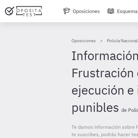
Oposiciones
Esquema
Oposiciones
Policía Nacional
Información 
Frustración 
ejecución e 
punibles
de Poli
Te damos información sobre Po
te suscribes, podrás hacer te