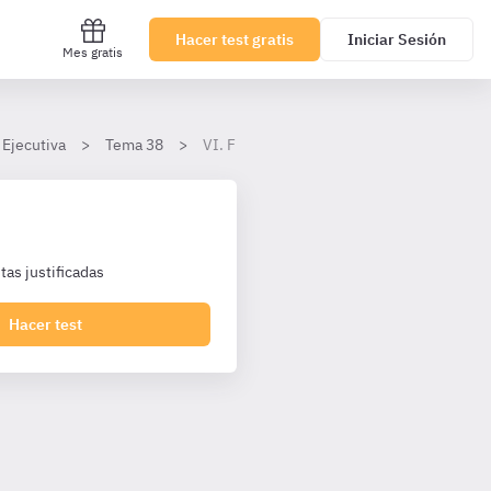
Hacer test gratis
Iniciar Sesión
Mes gratis
 Ejecutiva
Tema 38
VI. Frustración de la ejecución e insolven
as justificadas
Hacer test