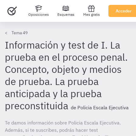
Acceder
Oposiciones
Esquemas
Mes gratis
Tema 49
Información y test de I. La
prueba en el proceso penal.
Concepto, objeto y medios
de prueba. La prueba
anticipada y la prueba
preconstituida
de Policia Escala Ejecutiva
Te damos información sobre Policia Escala Ejecutiva.
Además, si te suscribes, podrás hacer test