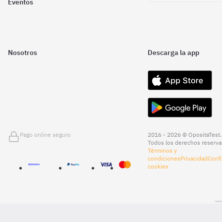
Eventos
Nosotros
Descarga la app
Pago online seguro
2016 - 2026 © OpositaTest.
Todos los derechos reserva
Términos y
condiciones
Privacidad
Confi
cookies