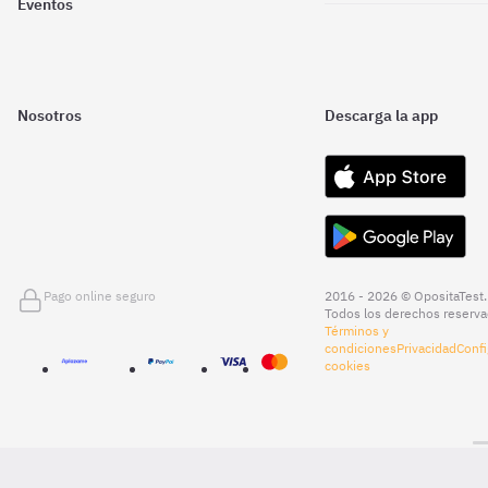
Eventos
Nosotros
Descarga la app
Pago online seguro
2016 - 2026 © OpositaTest.
Todos los derechos reserva
Términos y
condiciones
Privacidad
Confi
cookies