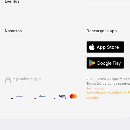
Eventos
Nosotros
Descarga la app
Pago online seguro
2016 - 2026 © OpositaTest.
Todos los derechos reserva
Términos y
condiciones
Privacidad
Confi
cookies