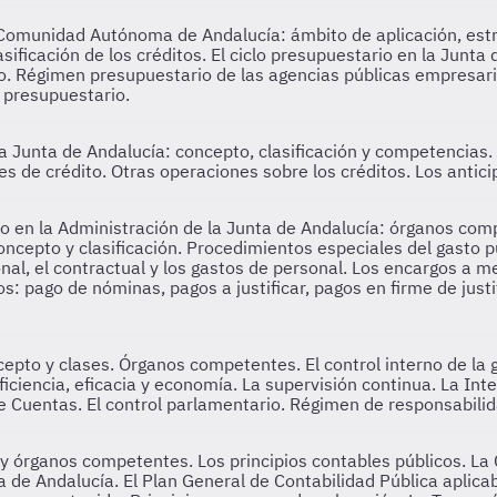
Comunidad Autónoma de Andalucía: ámbito de aplicación, estru
asificación de los créditos. El ciclo presupuestario en la Junt
o. Régimen presupuestario de las agencias públicas empresaria
y presupuestario.
 Junta de Andalucía: concepto, clasificación y competencias. 
s de crédito. Otras operaciones sobre los créditos. Los antici
o en la Administración de la Junta de Andalucía: órganos com
concepto y clasificación. Procedimientos especiales del gasto p
onal, el contractual y los gastos de personal. Los encargos a 
 pago de nóminas, pagos a justificar, pagos en firme de justifi
ncepto y clases. Órganos competentes. El control interno de la 
 eficiencia, eficacia y economía. La supervisión continua. La In
 Cuentas. El control parlamentario. Régimen de responsabilida
 y órganos competentes. Los principios contables públicos. La 
 de Andalucía. El Plan General de Contabilidad Pública aplicab