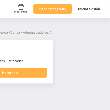
Hacer test gratis
Iniciar Sesión
Mes gratis
enda Pública - Administradores Andalucía A1
as justificadas
Hacer test