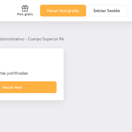
Hacer test gratis
Iniciar Sesión
Mes gratis
dministrativo - Cuerpo Superior Régimen Jurídico
Tema 27
as justificadas
Hacer test