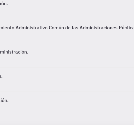
mún.
miento Administrativo Común de las Administraciones Públic
ministración.
n.
sión.