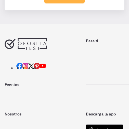
Para ti
Eventos
Nosotros
Descarga la app