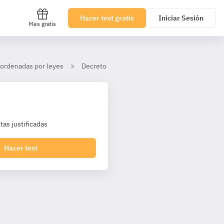
Hacer test gratis
Iniciar Sesión
Mes gratis
 ordenadas por leyes
Decreto 51/2025, de 24 de febrero, por el que
as justificadas
Hacer test