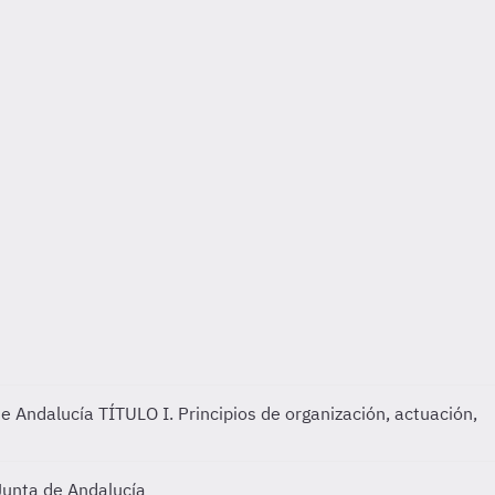
 de Andalucía
TÍTULO I. Principios de organización, actuación,
 Junta de Andalucía